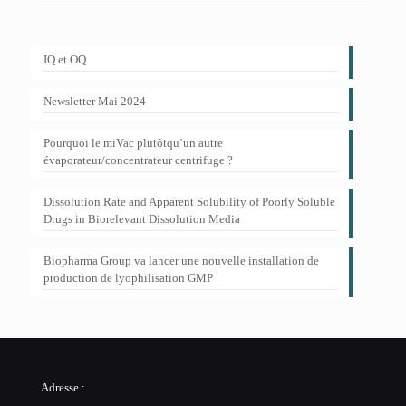
IQ et OQ
Newsletter Mai 2024
Pourquoi le miVac plutôtqu’un autre
évaporateur/concentrateur centrifuge ?
Dissolution Rate and Apparent Solubility of Poorly Soluble
Drugs in Biorelevant Dissolution Media
Biopharma Group va lancer une nouvelle installation de
production de lyophilisation GMP
Adresse :