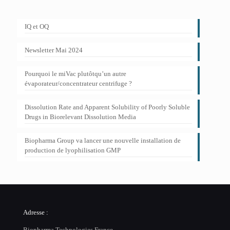
IQ et OQ
Newsletter Mai 2024
Pourquoi le miVac plutôtqu’un autre
évaporateur/concentrateur centrifuge ?
Dissolution Rate and Apparent Solubility of Poorly Soluble
Drugs in Biorelevant Dissolution Media
Biopharma Group va lancer une nouvelle installation de
production de lyophilisation GMP
Adresse :
Biopharma Technologies France