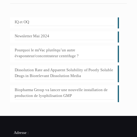
IQ et OQ
Newsletter Mai 2024
Pourquoi le miVac plutôtqu’un autre
évaporateur/concentrateur centrifuge ?
Dissolution Rate and Apparent Solubility of Poorly Soluble
Drugs in Biorelevant Dissolution Media
Biopharma Group va lancer une nouvelle installation de
production de lyophilisation GMP
Adresse :