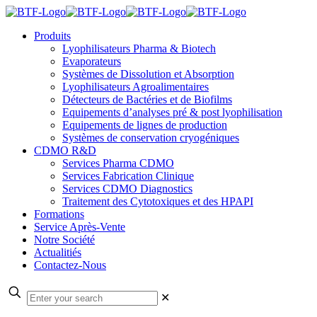
Produits
Lyophilisateurs Pharma & Biotech
Evaporateurs
Systèmes de Dissolution et Absorption
Lyophilisateurs Agroalimentaires
Détecteurs de Bactéries et de Biofilms
Equipements d’analyses pré & post lyophilisation
Equipements de lignes de production
Systèmes de conservation cryogéniques
CDMO R&D
Services Pharma CDMO
Services Fabrication Clinique
Services CDMO Diagnostics
Traitement des Cytotoxiques et des HPAPI
Formations
Service Après-Vente
Notre Société
Actualitiés
Contactez-Nous
✕