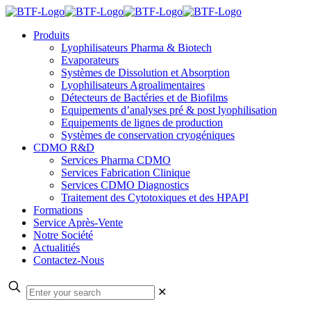
Produits
Lyophilisateurs Pharma & Biotech
Evaporateurs
Systèmes de Dissolution et Absorption
Lyophilisateurs Agroalimentaires
Détecteurs de Bactéries et de Biofilms
Equipements d’analyses pré & post lyophilisation
Equipements de lignes de production
Systèmes de conservation cryogéniques
CDMO R&D
Services Pharma CDMO
Services Fabrication Clinique
Services CDMO Diagnostics
Traitement des Cytotoxiques et des HPAPI
Formations
Service Après-Vente
Notre Société
Actualitiés
Contactez-Nous
✕