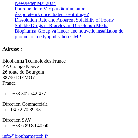
Newsletter Mai 2024
Pourquoi le miVac plutôtqu’un autre
évaporateur/concentrateur centrifuge ?
Dissolution Rate and Apparent Solubility of Poorly
Soluble Drugs in Biorelevant Dissolution Media
Biopharma Group va lancer une nouvelle installation de
production de lyophilisation GMP
Adresse :
Biopharma Technologies France
ZA Grange Neuve
26 route de Bourgoin
38790 DIEMOZ
France
Tel : +33 805 542 437
Direction Commerciale
Tel: 04 72 70 89 98
Direction SAV
Tel : +33 6 89 80 40 60
info@biopharmatech.fr