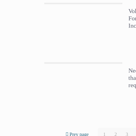
Vo
Fo
Inc
Nee
tha
re
Prev page
1
2
3