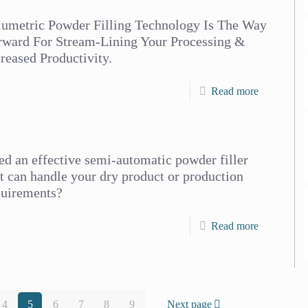
lumetric Powder Filling Technology Is The Way
rward For Stream-Lining Your Processing &
reased Productivity.
Read more
d an effective semi-automatic powder filler
t can handle your dry product or production
quirements?
Read more
4
5
6
7
8
9
Next page